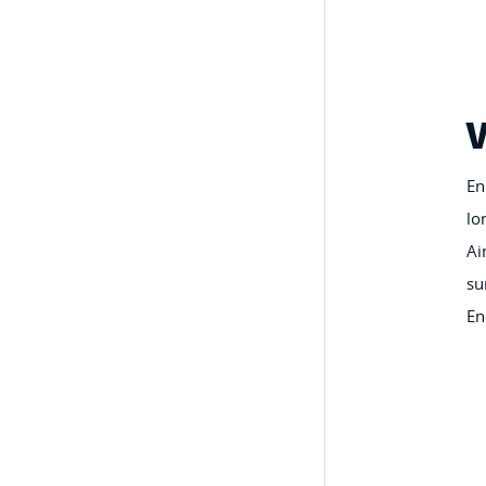
V
En
lo
Ai
su
En