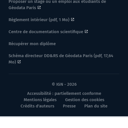
Proposer un stage ou un emploi aux étudiants de
Géodata Paris
Règlement intérieur (pdf, 1 Mo)
Centre de documentation scientifique
Récupérer mon diplôme
Schéma directeur DD&RS de Géodata Paris (pdf, 17,64
Mo)
© IGN - 2026
Accessibilité : partiellement conforme
Mentions légales
Gestion des cookies
Crédits d'auteurs
Presse
Plan du site