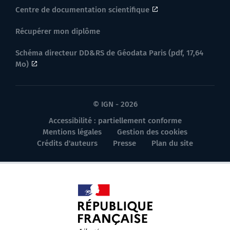
Centre de documentation scientifique
Récupérer mon diplôme
Schéma directeur DD&RS de Géodata Paris (pdf, 17,64
Mo)
© IGN - 2026
Accessibilité : partiellement conforme
Mentions légales
Gestion des cookies
Crédits d'auteurs
Presse
Plan du site