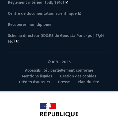
Règlement intérieur (pdf, 1 Mo)
Centre de documentation scientifique
Récupérer mon diplôme
Schéma directeur DD&RS de Géodata Paris (pdf, 17,64
Mo)
© IGN - 2026
Accessibilité : partiellement conforme
Mentions légales
Gestion des cookies
Crédits d'auteurs
Presse
Plan du site