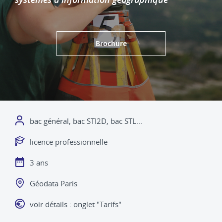
Brochure
Niveau admission
bac général, bac STI2D, bac STL...
Diplôme délivré
licence professionnelle
Durée
3 ans
Lieu
Géodata Paris
Frais de scolarité
voir détails : onglet "Tarifs"