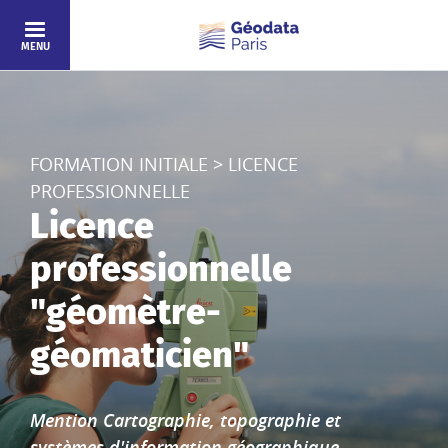
Aller au contenu principal
MENU
FORMATION INITIALE > LICENCE
PROFESSIONNELLE
Licence
professionnelle
"géomètre-
géomaticien"
Mention Cartographie, topographie et
systèmes d'information géographique