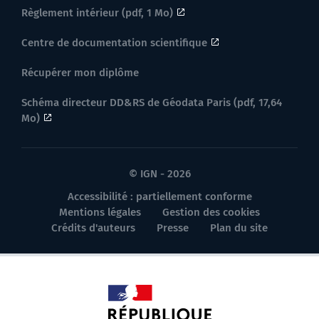
Règlement intérieur (pdf, 1 Mo)
Centre de documentation scientifique
Récupérer mon diplôme
Schéma directeur DD&RS de Géodata Paris (pdf, 17,64
Mo)
© IGN - 2026
Accessibilité : partiellement conforme
Mentions légales
Gestion des cookies
Crédits d'auteurs
Presse
Plan du site