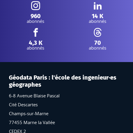
Instagram :
Linkedin :
960
14 K
abonnés
abonnés
Facebook :
Threads :
4,3 K
70
abonnés
abonnés
Géodata Paris : l'école des ingenieur·es
géographes
6-8 Avenue Blaise Pascal
Cité Descartes
Champs-sur-Marne
77455 Marne la Vallée
CEDEX 2