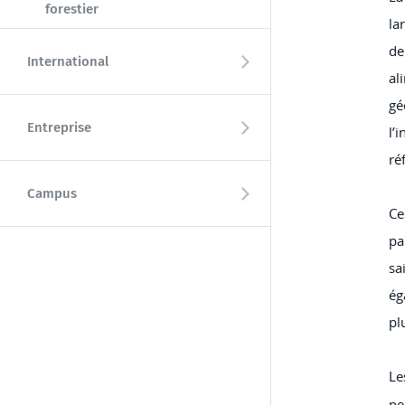
forestier
la
de
International
al
gé
Entreprise
l’
ré
Campus
Ce
pa
sa
ég
pl
Le
pe