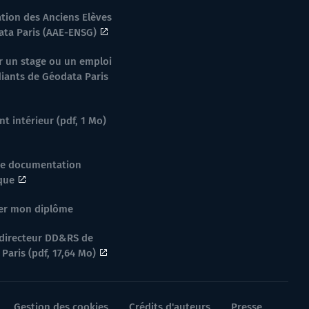
ation des Anciens Elèves
ta Paris (AAE-ENSG)
 un stage ou un emploi
iants de Géodata Paris
t intérieur (pdf, 1 Mo)
de documentation
ique
er mon diplôme
directeur DD&RS de
Paris (pdf, 17,64 Mo)
Gestion des cookies
Crédits d'auteurs
Presse