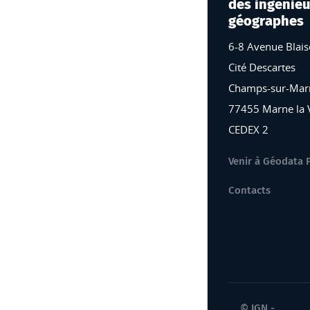
des ingenieu
géographes
6-8 Avenue Blais
Cité Descartes
Champs-sur-Mar
77455 Marne la 
CEDEX 2
Venir à Géodata 
Contacts
© IGN -