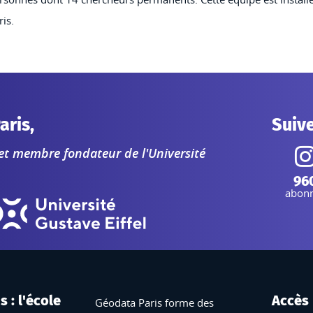
ris.
aris,
Suiv
 et membre fondateur de l'Université
I
96
abon
 : l'école
Accès
Géodata Paris forme des