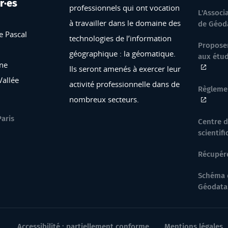
r·es
professionnels qui ont vocation
L'Associ
à travailler dans le domaine des
de Géoda
e Pascal
technologies de l’information
Proposer
géographique : la géomatique.
aux étud
ne
Ils seront amenés à exercer leur
Vallée
activité professionnelle dans de
Règlemen
nombreux secteurs.
Paris
Centre 
scientif
Récupér
Schéma 
Géodata 
Accessibilité : partiellement conforme
Mentions légales