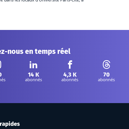
ez-nous en temps réel
nstagram :
Linkedin :
Facebook :
Threads :
0
14 K
4,3 K
70
nés
abonnés
abonnés
abonnés
 rapides