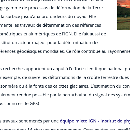
rge gamme de processus de déformation de la Terre,
 la surface jusqu’aux profondeurs du noyau. Elle
imente les travaux de détermination des références
ométriques et altimétriques de l’IGN. Elle fait aussi de
institut un acteur majeur pour la détermination des
férences géodésiques mondiales. Ce rôle contribue au rayonnemen
s recherches apportent un appui à l’effort scientifique national pour
r exemple, de suivre les déformations de la croûte terrestre dues
isonnière ou à la fonte des calottes glaciaires. L’estimation du c
alement rendue possible par la perturbation du signal des système
us connu est le GPS).
s travaux sont menés par une
équipe mixte IGN - Institut de ph
rsonnes dont 14 chercheurs permanents. Cette équipe est installée