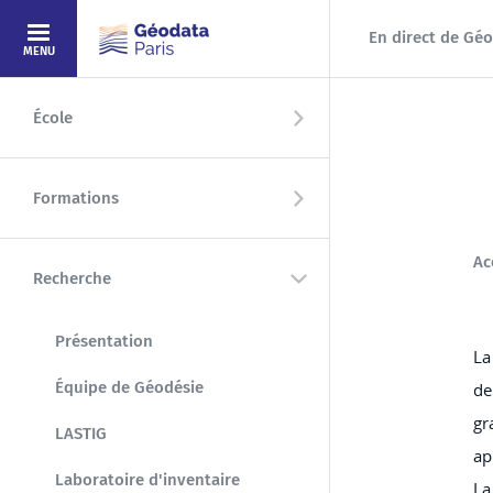
Aller au contenu principal
En direct de Géo
MENU
École
Formations
Ac
Recherche
Présentation
La
(page courante)
Équipe de Géodésie
de
gr
LASTIG
ap
Laboratoire d'inventaire
La