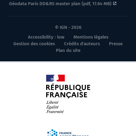
Géodata Paris DD&RS master plan (pdf, 17.64 MB)
© IGN - 2026
Accessibility : low
Mentions légales
Gestion des cookies
Crédits d'auteurs
Presse
Plan du site