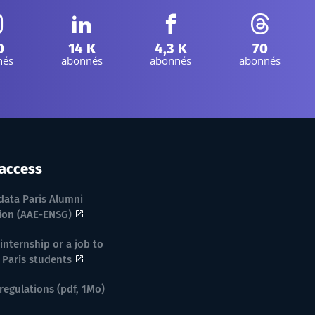
nstagram :
Linkedin :
Facebook :
Threads :
0
14 K
4,3 K
70
nés
abonnés
abonnés
abonnés
 access
ata Paris Alumni
ion (AAE-ENSG)
 internship or a job to
Paris students
 regulations (pdf, 1Mo)