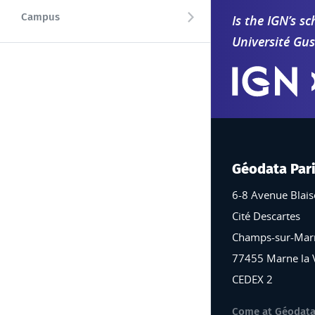
Campus
Is the IGN’s 
Université Gus
Géodata Par
6-8 Avenue Blais
Cité Descartes
Champs-sur-Mar
77455 Marne la 
CEDEX 2
Come at Géodata