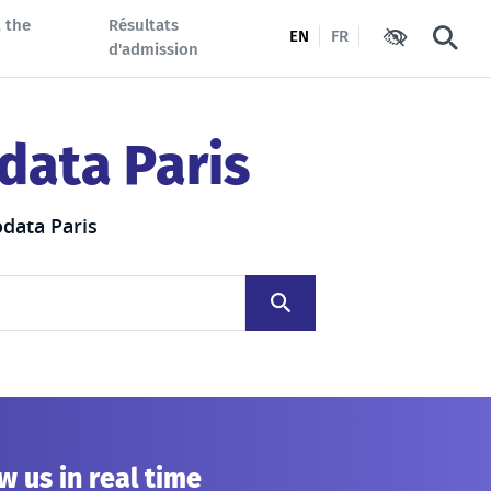
 the
Résultats
EN
FR
Accessibility
Searc
d'admission
data Paris
odata Paris
w us in real time