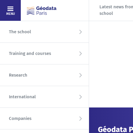
Skip to main content
Latest news fro
(current page)
school
MENU
The school
Training and courses
Research
International
Companies
Géodata P