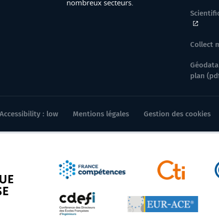
nombreux secteurs.
Scientif
Collect 
Géodata
plan (pd
Accessibility : low
Mentions légales
Gestion des cookies