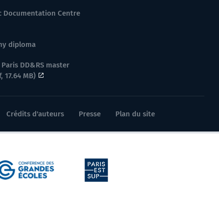
ic Documentation Centre
my diploma
 Paris DD&RS master
f, 17.64 MB)
Crédits d'auteurs
Presse
Plan du site