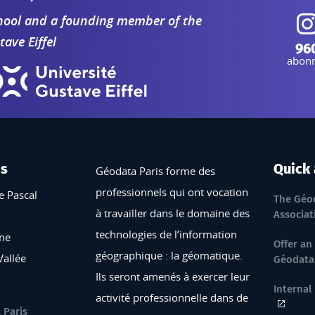
school and a founding member of the
tave Eiffel
I
96
abon
is
Quick
Géodata Paris forme des
professionnels qui ont vocation
e Pascal
The Géod
à travailler dans le domaine des
Associat
technologies de l’information
ne
Offer an
géographique : la géomatique.
Vallée
Géodata 
Ils seront amenés à exercer leur
Internal
activité professionnelle dans de
 Paris