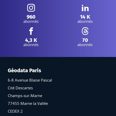
Instagram :
Linkedin :
960
14 K
abonnés
abonnés
Facebook :
Threads :
4,3 K
70
abonnés
abonnés
Géodata Paris
6-8 Avenue Blaise Pascal
Cité Descartes
Champs-sur-Marne
77455 Marne la Vallée
CEDEX 2