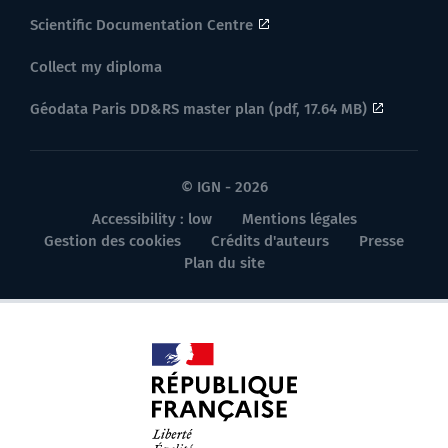
Scientific Documentation Centre
Collect my diploma
Géodata Paris DD&RS master plan (pdf, 17.64 MB)
© IGN - 2026
Accessibility : low
Mentions légales
Gestion des cookies
Crédits d'auteurs
Presse
Plan du site