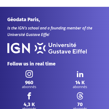
Géodata Paris,
Is the IGN’s school and a founding member of the
Université Gustave Eiffel
Follow us in real time
Instagram :
Linkedin :
960
14 K
abonnés
abonnés
Facebook :
Threads :
4,3 K
70
abonnés
abonnés