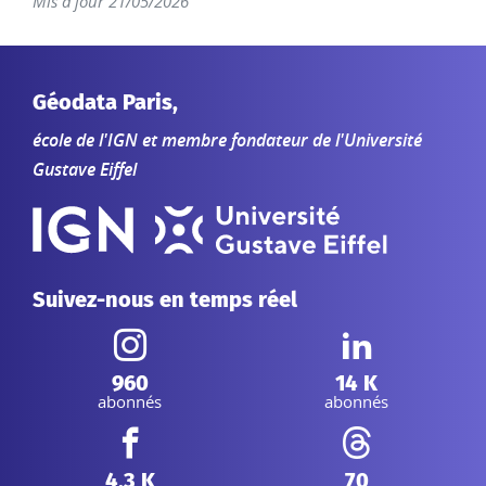
Mis à jour 21/05/2026
Géodata Paris,
école de l'IGN et membre fondateur de l'Université
Gustave Eiffel
Suivez-nous en temps réel
Instagram :
Linkedin :
960
14 K
abonnés
abonnés
Facebook :
Threads :
4,3 K
70