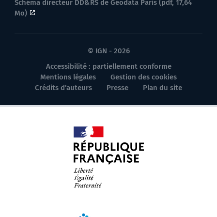
Schéma directeur DD&RS de Géodata Paris (pdf, 17,64
Mo)
© IGN - 2026
Accessibilité : partiellement conforme
Mentions légales
Gestion des cookies
Crédits d'auteurs
Presse
Plan du site