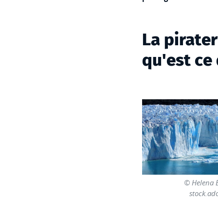
La pirater
qu'est ce
© Helena B
stock.ad