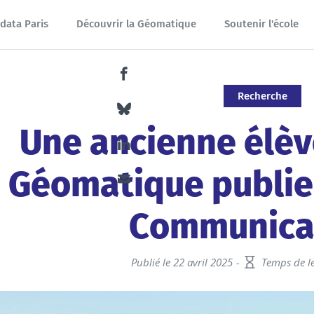
data Paris
Découvrir la Géomatique
Soutenir l'école
Partager ce contenu sur Facebook
Recherche
Partager ce contenu sur Bluesky
Une ancienne élèv
Partager ce contenu sur LinkedIn
Géomatique publie
Partager ce contenu par email
Communica
Publié le 22 avril 2025
Temps de le