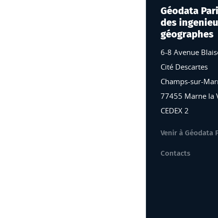
Géodata Paris
des ingenieu
géographes
6-8 Avenue Blais
Cité Descartes
Champs-sur-Mar
77455 Marne la 
CEDEX 2
Venir à Géodata 
Contacts