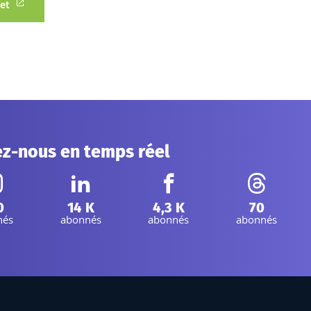
let
ez-nous en temps réel
nstagram :
Linkedin :
Facebook :
Threads :
0
14 K
4,3 K
70
nés
abonnés
abonnés
abonnés