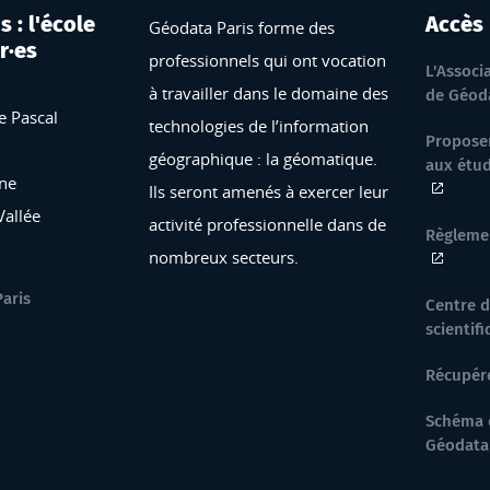
 : l'école
Accès
Géodata Paris forme des
r·es
professionnels qui ont vocation
L'Associ
à travailler dans le domaine des
de Géoda
e Pascal
technologies de l’information
Proposer
géographique : la géomatique.
aux étud
ne
Ils seront amenés à exercer leur
Vallée
activité professionnelle dans de
Règlemen
nombreux secteurs.
Paris
Centre 
scientif
Récupér
Schéma 
Géodata 