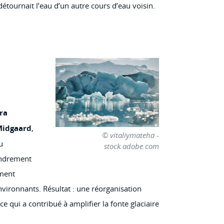
étournait l’eau d’un autre cours d’eau voisin.
ora
 Midgaard
,
© vitaliymateha -
u
stock.adobe.com
ondrement
ément
nvironnants. Résultat : une réorganisation
ce qui a contribué à amplifier la fonte glaciaire